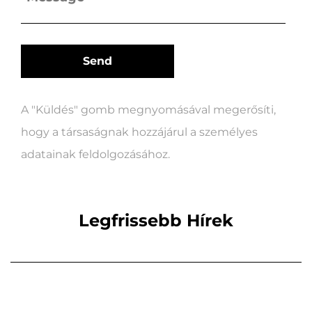
A "Küldés" gomb megnyomásával megerősíti,
hogy a társaságnak hozzájárul a személyes
adatainak feldolgozásához.
Legfrissebb Hírek