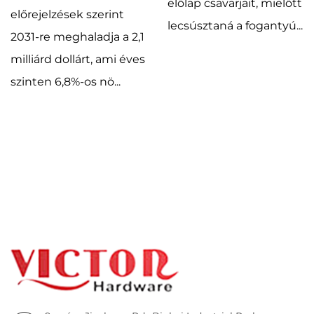
előlap csavarjait, mielőtt
előrejelzések szerint
lecsúsztaná a fogantyú...
2031-re meghaladja a 2,1
milliárd dollárt, ami éves
szinten 6,8%-os nö...