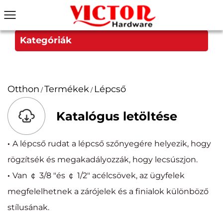
Kategóriák
Otthon
Termékek
Lépcső
/
/
Katalógus letöltése
·
A lépcső rudat a lépcső szőnyegére helyezik, hogy
rögzítsék és megakadályozzák, hogy lecsúszjon.
·
Van ￠ 3/8 "és ￠ 1/2" acélcsövek, az ügyfelek
megfelelhetnek a zárójelek és a finialok különböző
stílusának.