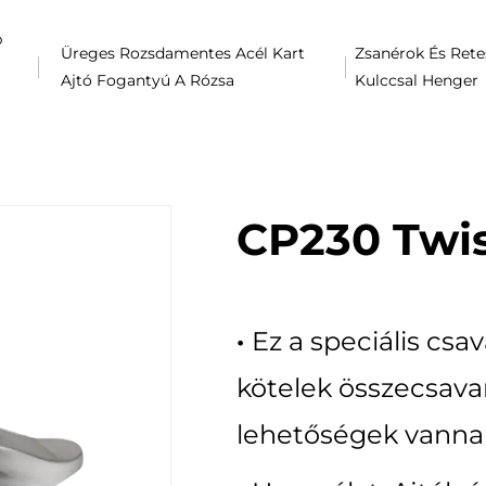
b
Üreges Rozsdamentes Acél Kart
Zsanérok És Rete
Ajtó Fogantyú A Rózsa
Kulccsal Henger
CP230 Twis
·
Ez a speciális csa
kötelek összecsav
lehetőségek vanna