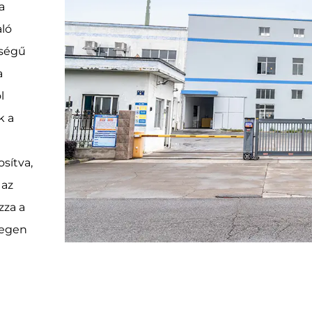
a
aló
őségű
a
l
k a
sítva,
 az
zza a
legen