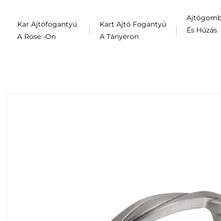
Ajtógom
Kar Ajtófogantyú
Kart Ajtó Fogantyú
És Húzás
A Rose -on
A Tányéron