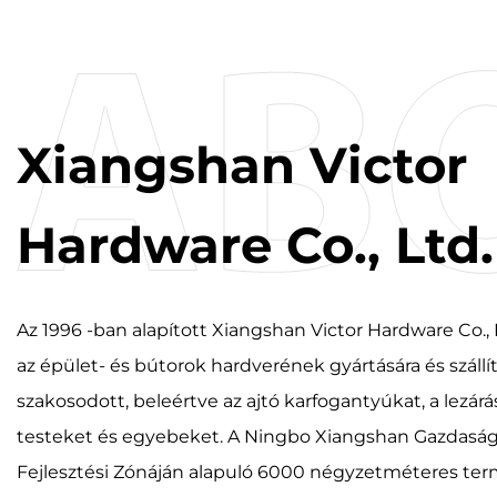
Xiangshan Victor
Hardware Co., Ltd.
Az 1996 -ban alapított Xiangshan Victor Hardware Co., 
az épület- és bútorok hardverének gyártására és szállí
szakosodott, beleértve az ajtó karfogantyúkat, a lezárá
testeket és egyebeket. A Ningbo Xiangshan Gazdaság
Fejlesztési Zónáján alapuló 6000 négyzetméteres ter