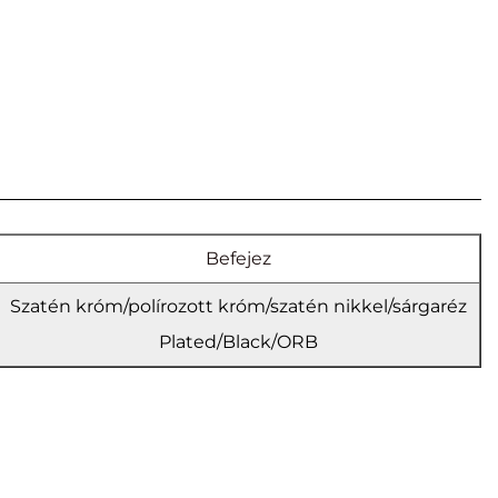
Befejez
Szatén króm/polírozott króm/szatén nikkel/sárgaréz
Plated/Black/ORB