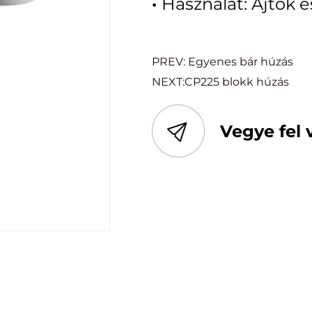
·
Használat: Ajtók é
PREV: Egyenes bár húzás
NEXT:CP225 blokk húzás
Vegye fel 