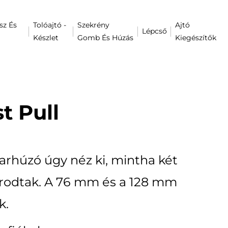
sz És
Tolóajtó -
Szekrény
Ajtó
Lépcső
Készlet
Gomb És Húzás
Kiegészítők
t Pull
varhúzó úgy néz ki, mintha két
arodtak. A 76 mm és a 128 mm
k.