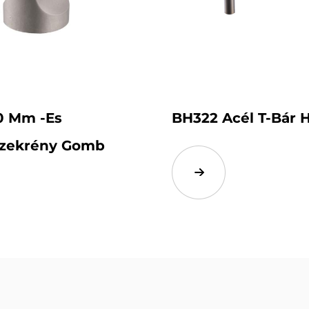
0 Mm -es
BH322 Acél T-Bár 
zekrény Gomb