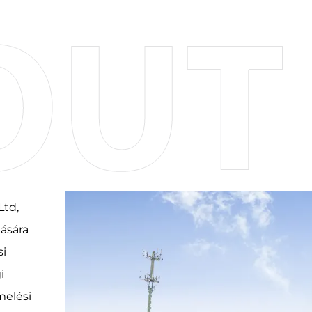
Ltd,
tására
si
i
melési