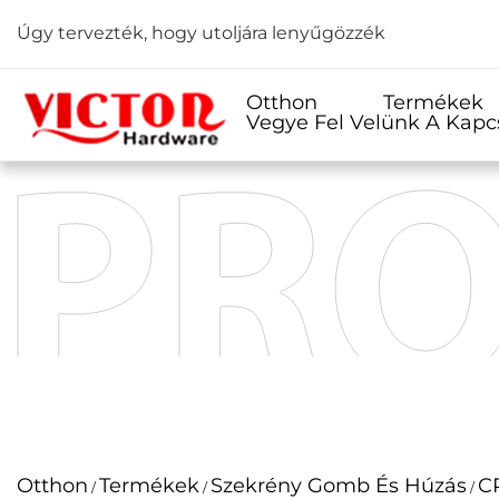
Úgy tervezték, hogy utoljára lenyűgözzék
Otthon
Termékek
Vegye Fel Velünk A Kapc
Otthon
Termékek
Szekrény Gomb És Húzás
CP
/
/
/