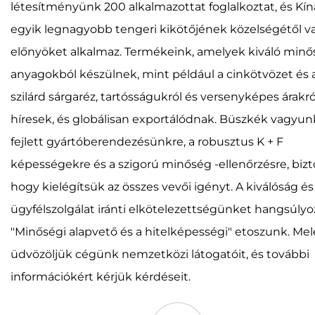
létesítményünk 200 alkalmazottat foglalkoztat, és Kín
egyik legnagyobb tengeri kikötőjének közelségétől v
előnyöket alkalmaz. Termékeink, amelyek kiváló min
anyagokból készülnek, mint például a cinkötvözet és 
szilárd sárgaréz, tartósságukról és versenyképes árakró
híresek, és globálisan exportálódnak. Büszkék vagyun
fejlett gyártóberendezésünkre, a robusztus K + F
képességekre és a szigorú minőség -ellenőrzésre, bizto
hogy kielégítsük az összes vevői igényt. A kiválóság és
ügyfélszolgálat iránti elkötelezettségünket hangsúlyo
"Minőségi alapvető és a hitelképességi" etoszunk. Me
üdvözöljük cégünk nemzetközi látogatóit, és további
információkért kérjük kérdéseit.